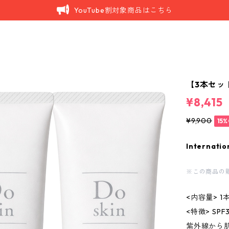
YouTube割対象商品はこちら
【3本セット
¥8,415
¥9,900
15%
Internatio
※この商品の販売
<内容量> 1
<特徴> SPF3
紫外線から