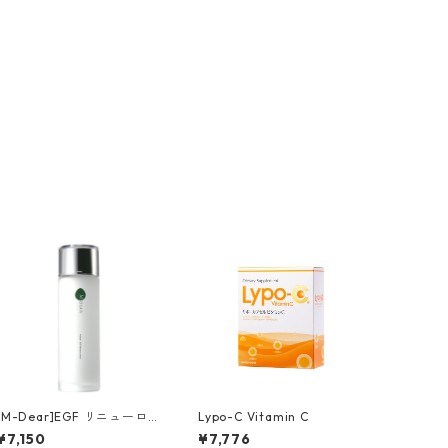
[M-Dear]EGF リニューロー
Lypo-C Vitamin C
ション
¥7,150
¥7,776