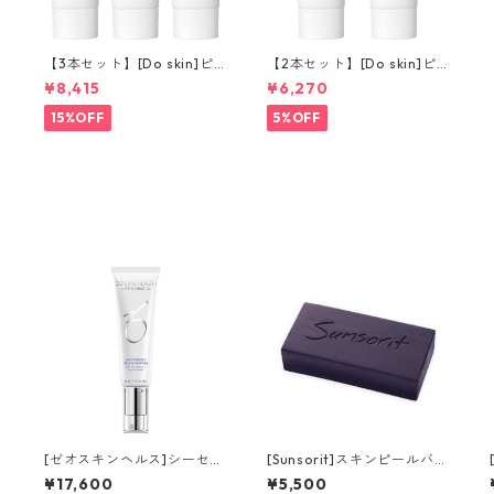
【3本セット】[Do skin]ピ
【2本セット】[Do skin]ピ
ュアUVディフェンスミルク
ュアUVディフェンスミルク
¥8,415
¥6,270
15%OFF
5%OFF
ー
[ゼオスキンヘルス]シーセラ
[Sunsorit]スキンピールバー
ム
ハイドロキノール
¥17,600
¥5,500