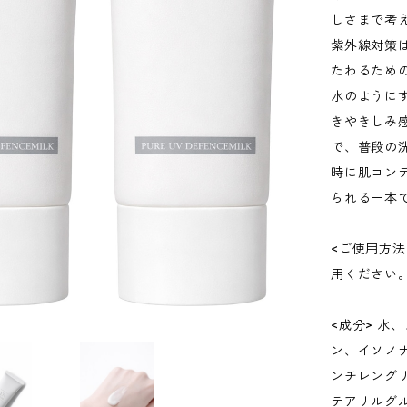
しさまで考
紫外線対策
たわるため
水のように
きやきしみ
で、普段の
時に肌コン
られる一本
<ご使用方
用ください
<成分> 水
ン、イソノ
ンチレング
テアリルグ