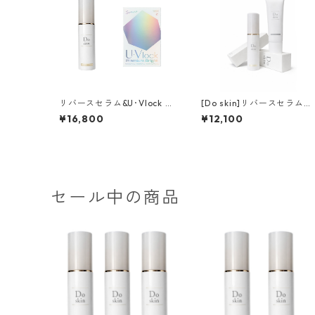
リバースセラム&U･Vlock プ
[Do skin]リバースセラム＆
レミアムブライトセット【8
ピュアUVディフェンスミル
¥16,800
¥12,100
月末まで】
ク
セール中の商品