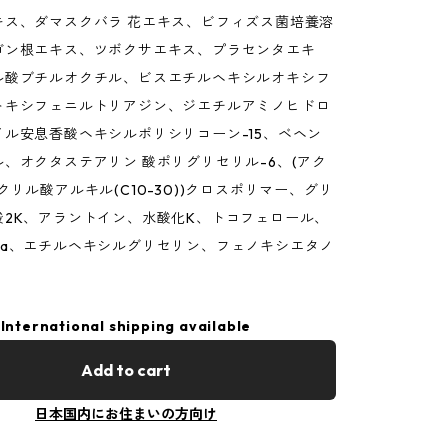
キス、ダマスクバラ 花エキス、ビフィズス菌培養溶
ゴン根エキス、ツボクサエキス、プラセンタエキ
ル酸ブチルオクチル、ビスエチルヘキシルオキシフ
トキシフェニルトリアジン、ジエチルアミノヒドロ
イル安息香酸ヘキシルポリシリコーン-15、ベヘン
、オクタステアリン 酸ポリグリセリル-6、(アク
クリル酸アルキル(C10-30))クロスポリマー、グリ
酸2K、アラントイン、水酸化K、トコフェロール、
Na、エチルヘキシルグリセリン、フェノキシエタノ
International shipping available
Add to cart
日本国内にお住まいの方向け