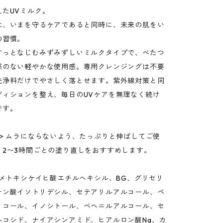
えたUVミルク。
は、いまを守るケアであると同時に、未来の肌をい
の習慣。
すっとなじむみずみずしいミルクタイプで、べたつ
感のない軽やかな使用感。専用クレンジングは不要
洗浄料だけでやさしく落とせます。紫外線対策と同
ディションを整え、毎日のUVケアを無理なく続け
です。
法> ムラにならないよう、たっぷりと伸ばしてご使
。2〜3時間ごとの塗り直しをおすすめします。
、メトキシケイヒ酸エチルヘキシル、BG、グリセリ
ナン酸イソトリデシル、セテアリルアルコール、ペ
リコール、イノシトール、ベヘニルアルコール、セ
ルコシド、ナイアシンアミド、ヒアルロン酸Na、カ